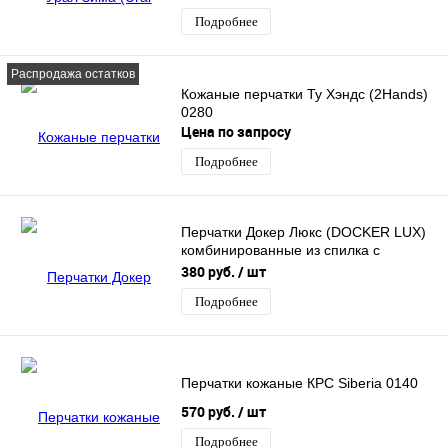
мутон
Подробнее
Распродажа остатков
Кожаные перчатки Ту Хэндс (2Hands)
0280
Цена по запросу
Подробнее
Перчатки Докер Люкс (DOCKER LUX)
комбинированные из спилка c
усиленной ладонью ( арт. XY130)
380 руб.
/ шт
Подробнее
Перчатки кожаные КРС Siberia 0140
570 руб.
/ шт
Подробнее