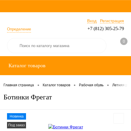
Вход
Регистрация
+7 (812) 305-25-79
Определение
0
Каталог товаров
•
•
•
Главная страница
Каталог товаров
Рабочая обувь
Летняя раб
Ботинки Фрегат
Новинка
Под заказ