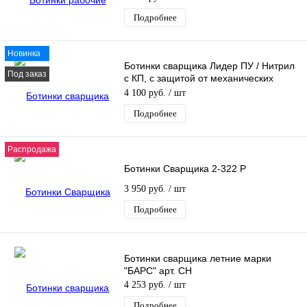
Подробнее
Новинка
Ботинки сварщика Лидер ПУ / Нитрил
Под заказ
с КП, с защитой от механических
воздействий, брызг, искр
4 100 руб.
/ шт
Подробнее
Распродажа
Ботинки Сварщика 2-322 Р
3 950 руб.
/ шт
Подробнее
Ботинки сварщика летние марки
"БАРС" арт. СН
4 253 руб.
/ шт
Подробнее