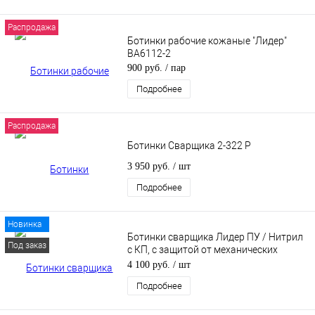
Распродажа
Ботинки рабочие кожаные "Лидер"
ВА6112-2
900 руб.
/ пар
Подробнее
Распродажа
Ботинки Сварщика 2-322 Р
3 950 руб.
/ шт
Подробнее
Новинка
Ботинки сварщика Лидер ПУ / Нитрил
Под заказ
с КП, с защитой от механических
воздействий, брызг, искр
4 100 руб.
/ шт
Подробнее