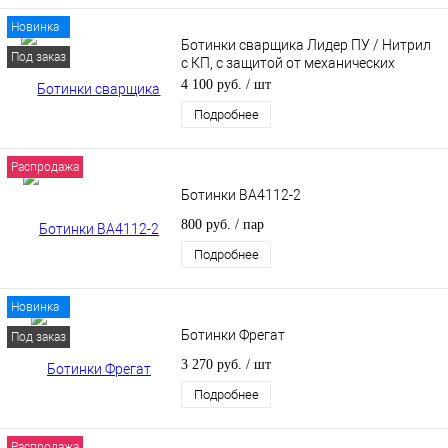
Новинка
Ботинки сварщика Лидер ПУ / Нитрил
Под заказ
с КП, с защитой от механических
воздействий, брызг, искр
4 100 руб.
/ шт
Подробнее
Распродажа
Ботинки ВА4112-2
800 руб.
/ пар
Подробнее
Новинка
Ботинки Фрегат
Под заказ
3 270 руб.
/ шт
Подробнее
Распродажа