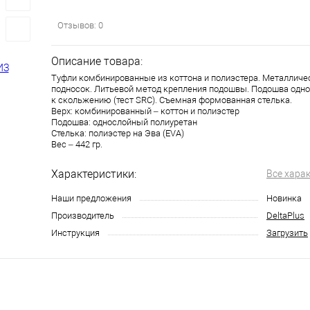
Отзывов: 0
Описание товара:
Туфли комбинированные из коттона и полиэстера. Металлич
подносок. Литьевой метод крепления подошвы. Подошва одно
к скольжению (тест SRC). Съемная формованная стелька.
Верх: комбинированный – коттон и полиэстер
Подошва: однослойный полиуретан
Стелька: полиэстер на Эва (EVA)
Вес – 442 гр.
Характеристики:
Все хара
Наши предложения
Новинка
Производитель
DeltaPlus
Инструкция
Загрузить