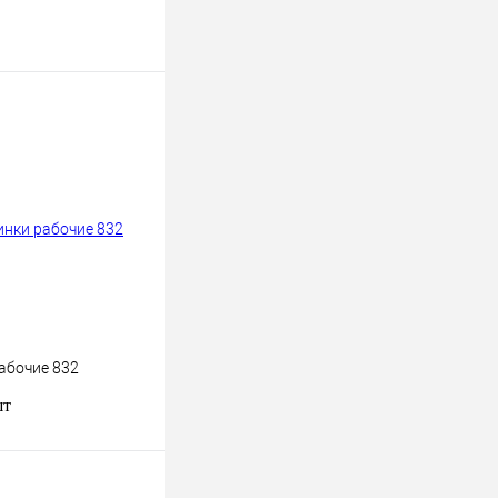
абочие 832
шт
В корзину