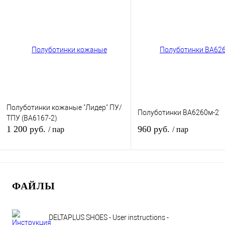
Купить в 1 клик
К сравнению
Купить в 1 клик
К сра
В избранное
В
В избранное
наличии
наличи
Размер обуви:
Размер обуви:
38
39
Полуботинки кожаные "Лидер" ПУ/
Полуботинки ВА6260м-2
ТПУ (ВА6167-2)
1 200 руб.
960 руб.
/ пар
/ пар
В корзину
В кор
ФАЙЛЫ
Купить в 1 клик
К сравнению
Купить в 1 клик
К сра
В избранное
В
В избранное
DELTAPLUS SHOES - User instructions -
наличии
наличи