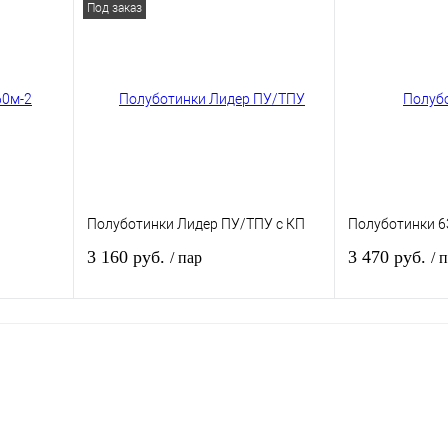
Под заказ
внению
Купить в 1 клик
К сравнению
Купить в 1 кли
В
В избранное
В
В избранное
и
наличии
Полуботинки Лидер ПУ/ТПУ с КП
Полуботинки 6
3 160 руб.
3 470 руб.
/ пар
/ 
зину
В корзину
внению
Купить в 1 клик
К сравнению
Купить в 1 кли
В
В избранное
Под заказ
В избранное
и