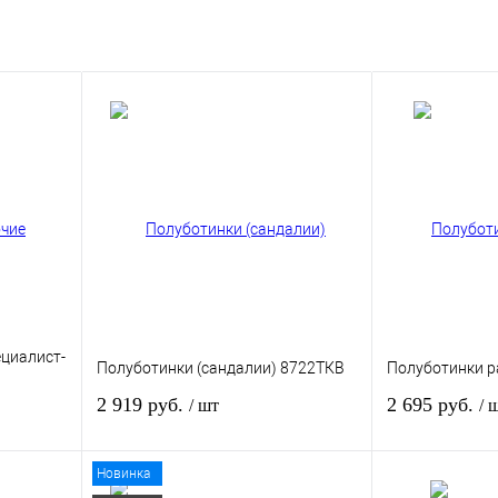
ециалист-
Полуботинки (сандалии) 8722ТКВ
Полуботинки р
2 919 руб.
2 695 руб.
/ шт
/ 
Новинка
зину
В корзину