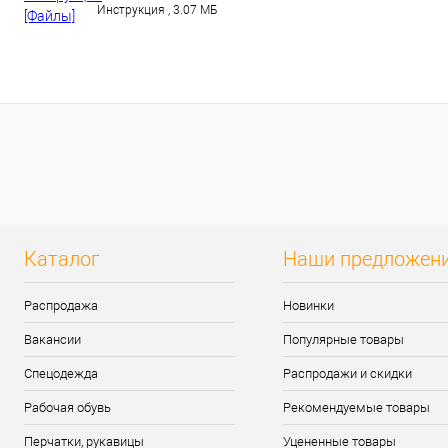
27 languages - 15-04-2015(4).pdf
Инструкция , 3.07 МБ
Размер обуви:
36
Каталог
Наши предложен
Распродажа
Новинки
Вакансии
Популярные товары
Спецодежда
Распродажи и скидки
Рабочая обувь
Рекомендуемые товары
Перчатки, рукавицы
Уцененные товары