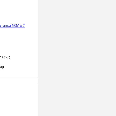
к
К сравнению
В
наличии
361c-2
пар
В корзину
к
К сравнению
В
наличии