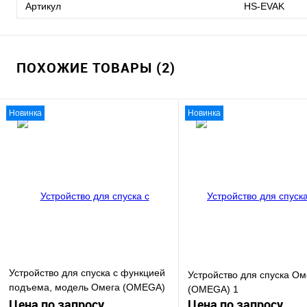
Артикул
HS-EVAK
ПОХОЖИЕ ТОВАРЫ (2)
Новинка
Новинка
Устройство для спуска с функцией
Устройство для спуска Ом
подъема, модель Омега (OMEGA)
(OMEGA) 1
2 (длина стропа - 10 м – 200 м)
Цена по запросу
Цена по запросу