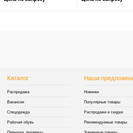
Запросить цену
Запросить цен
Купить в 1 клик
К сравнению
Купить в 1 клик
К сра
В избранное
Нет в наличии
В избранное
Нет в
Каталог
Наши предложен
Распродажа
Новинки
Вакансии
Популярные товары
Спецодежда
Распродажи и скидки
Рабочая обувь
Рекомендуемые товары
Перчатки, рукавицы
Уцененные товары