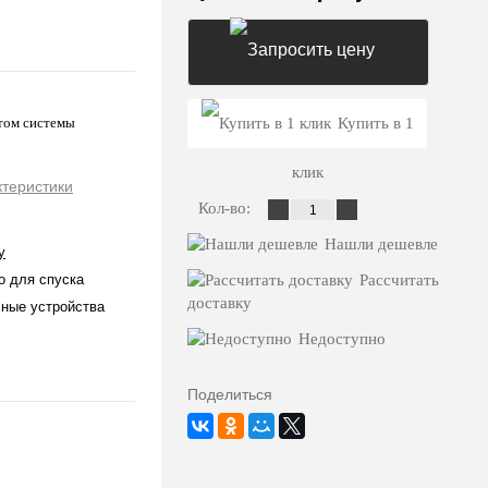
Запросить цену
том системы
Купить в 1
клик
ктеристики
Кол-во:
Нашли дешевле
y
о для спуска
Рассчитать
доставку
ные устройства
Недоступно
Поделиться