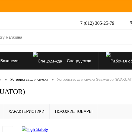
З
+7 (812) 305-25-79
Вакансии
Спецодежда
Перчатки, рукавицы
•
•
я
Устройства для спуска
Устройство для спуска Эвакуатор (EVAKUA
AKUATOR)
Средства защиты от падения
ХАРАКТЕРИСТИКИ
ПОХОЖИЕ ТОВАРЫ