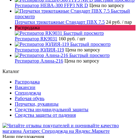
Респиратор НЕВА-300 FFP3 NR D
Цена по запросу
Быстрый
просмотр
Перчатки трикотажные Стандарт ПВХ 7.5
24 руб.
/ пар
Распродажа
Быстрый просмотр
Респиратор RK9031
160 руб.
/ шт
Быстрый просмотр
Респиратор ЮЛИЯ-119
Цена по запросу
Быстрый просмотр
Респиратор Алина-216
Цена по запросу
Каталог
Распродажа
Вакансии
Спецодежда
Рабочая обувь
Перчатки, рукавицы
Средства индивидуальной защиты
Средства защиты от падения
Наши предложения