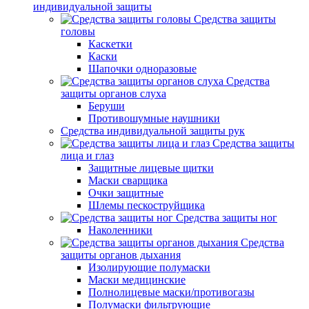
индивидуальной защиты
Средства защиты
головы
Каскетки
Каски
Шапочки одноразовые
Средства
защиты органов слуха
Беруши
Противошумные наушники
Средства индивидуальной защиты рук
Средства защиты
лица и глаз
Защитные лицевые щитки
Маски сварщика
Очки защитные
Шлемы пескоструйщика
Средства защиты ног
Наколенники
Средства
защиты органов дыхания
Изолирующие полумаски
Маски медицинские
Полнолицевые маски/противогазы
Полумаски фильтрующие