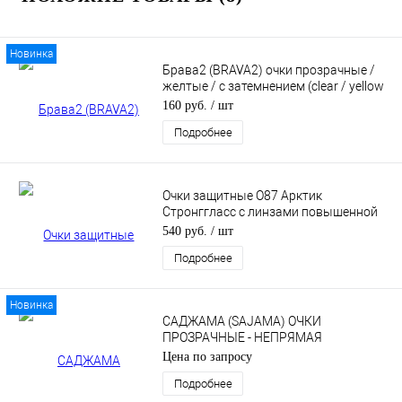
Новинка
Брава2 (BRAVA2) очки прозрачные /
желтые / с затемнением (clear / yellow
/ smoke)
160 руб.
/ шт
Подробнее
Очки защитные О87 Арктик
Стронггласс с линзами повышенной
прочности (ARCTIC StrongGlass) РС
540 руб.
/ шт
Подробнее
Новинка
САДЖАМА (SAJAMA) ОЧКИ
ПРОЗРАЧНЫЕ - НЕПРЯМАЯ
ВЕНТИЛЯЦИЯ
Цена по запросу
Подробнее