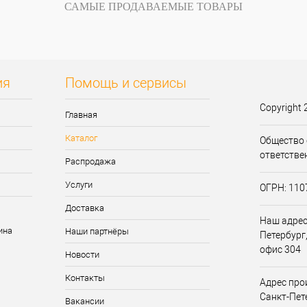
САМЫЕ ПРОДАВАЕМЫЕ ТОВАРЫ
В
В избранное
В
В избранное
и
наличии
ия
Помощь и сервисы
Copyright 
Главная
Каталог
Общество 
ответстве
Распродажа
Услуги
ОГРН: 11
Доставка
Наш адрес:
Наши партнёры
Петербург,
офис 304
Новости
Контакты
Адрес прои
Санкт-Пет
Вакансии