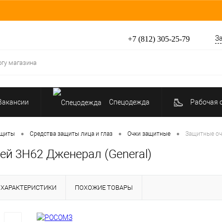
З
+7 (812) 305-25-79
Вакансии
Спецодежда
Рабочая 
Средства индивидуальной защиты
•
•
•
ащиты
Средства защиты лица и глаз
Очки защитные
Защитные оч
ей 3Н62 Дженерал (General)
ХАРАКТЕРИСТИКИ
ПОХОЖИЕ ТОВАРЫ