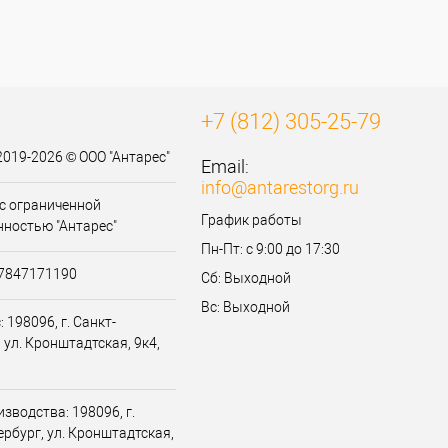
В
наличии
+7 (812) 305-25-79
2019-2026 © ООО "Антарес"
Email:
info@antarestorg.ru
с ограниченной
График работы
нностью "Антарес"
Пн-Пт: с 9:00 до 17:30
07847171190
Сб: Выходной
Вс: Выходной
 198096, г. Санкт-
 ул. Кронштадтская, 9к4,
зводства: 198096, г.
ербург, ул. Кронштадтская,