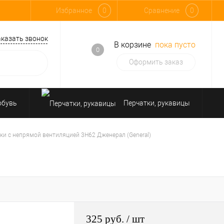
Избранное
0
Сравнение
0
аказать звонок
В корзине
пока пусто
0
Оформить заказ
обувь
Перчатки, рукавицы
Средства защиты от падения
ки с непрямой вентиляцией 3Н62 Дженерал (General)
325 руб.
/ шт