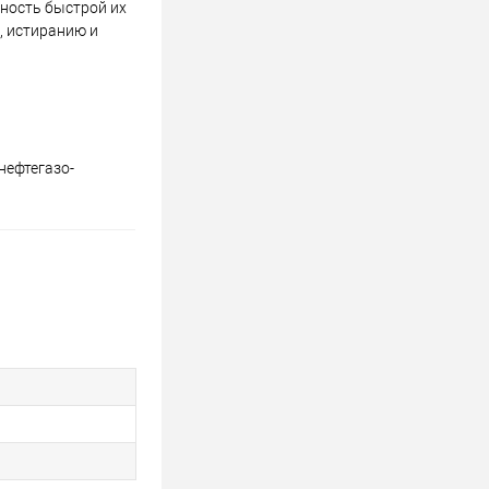
ность быстрой их
, истиранию и
нефтегазо-