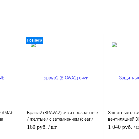
Новинка
ПРЯМАЯ
Брава2 (BRAVA2) очки прозрачные
Защитные очки
иа
/ желтые / с затемнением (clear /
вентиляцией 
yellow / smoke)
Стронг Гласс 
160 руб.
1 040 руб.
/ шт
/ 
StrongGlass) (5