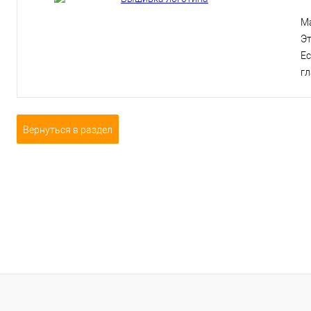
Ма
Эт
Ес
г
Вернуться в раздел