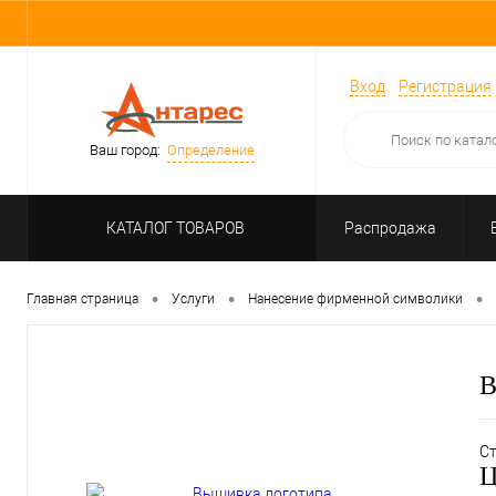
Вход
Регистрация
Ваш город:
Определение
КАТАЛОГ ТОВАРОВ
Распродажа
•
•
•
Главная страница
Услуги
Нанесение фирменной символики
В
Ст
Ц