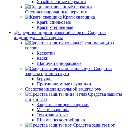
Хозяйственные перчатки
Специализированные перчатки
Краги сварщика
Краги спилковые
Краги утепленные
Средства
индивидуальной защиты
Средства защиты
головы
Каскетки
Каски
Шапочки одноразовые
Средства
защиты органов слуха
Беруши
Противошумные наушники
Средства индивидуальной защиты рук
Средства защиты
лица и глаз
Защитные лицевые щитки
Маски сварщика
Очки защитные
Шлемы пескоструйщика
Средства защиты ног