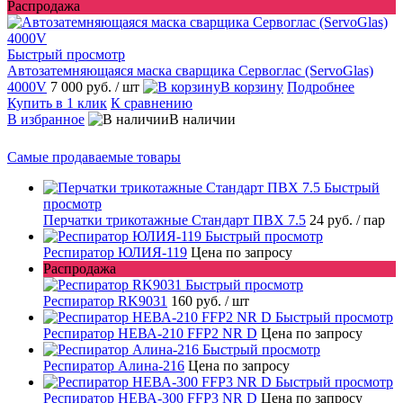
Распродажа
Быстрый просмотр
Автозатемняющаяся маска сварщика Сервоглас (ServoGlas)
4000V
7 000 руб.
/ шт
В корзину
Подробнее
Купить в 1 клик
К сравнению
В избранное
В наличии
Самые продаваемые товары
Быстрый
просмотр
Перчатки трикотажные Стандарт ПВХ 7.5
24 руб.
/ пар
Быстрый просмотр
Респиратор ЮЛИЯ-119
Цена по запросу
Распродажа
Быстрый просмотр
Респиратор RK9031
160 руб.
/ шт
Быстрый просмотр
Респиратор НЕВА-210 FFP2 NR D
Цена по запросу
Быстрый просмотр
Респиратор Алина-216
Цена по запросу
Быстрый просмотр
Респиратор НЕВА-300 FFP3 NR D
Цена по запросу