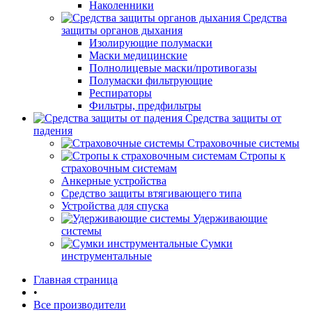
Наколенники
Средства
защиты органов дыхания
Изолирующие полумаски
Маски медицинские
Полнолицевые маски/противогазы
Полумаски фильтрующие
Респираторы
Фильтры, предфильтры
Средства защиты от
падения
Страховочные системы
Стропы к
страховочным системам
Анкерные устройства
Средство защиты втягивающего типа
Устройства для спуска
Удерживающие
системы
Сумки
инструментальные
Главная страница
•
Все производители