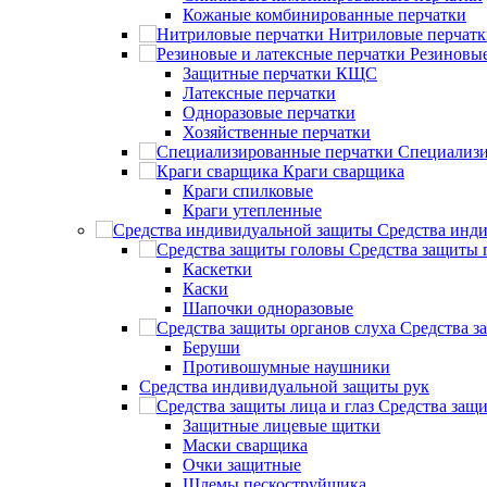
Кожаные комбинированные перчатки
Нитриловые перчатк
Резиновые
Защитные перчатки КЩС
Латексные перчатки
Одноразовые перчатки
Хозяйственные перчатки
Специализи
Краги сварщика
Краги спилковые
Краги утепленные
Средства инд
Средства защиты 
Каскетки
Каски
Шапочки одноразовые
Средства з
Беруши
Противошумные наушники
Средства индивидуальной защиты рук
Средства защи
Защитные лицевые щитки
Маски сварщика
Очки защитные
Шлемы пескоструйщика