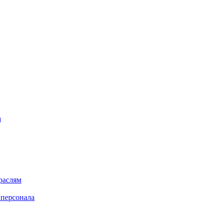
а
раслям
 персонала