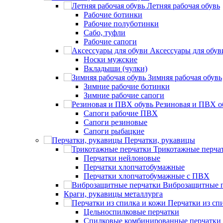
Летняя рабочая обувь
Рабочие ботинки
Рабочие полуботинки
Сабо, туфли
Рабочие сапоги
Аксессуары для обув
Носки мужские
Вкладыши (чулки)
Зимняя рабочая обувь
Зимние рабочие ботинки
Зимние рабочие сапоги
Резиновая и ПВХ о
Сапоги рабочие ПВХ
Сапоги резиновые
Сапоги рыбацкие
Перчатки, рукавицы
Трикотажные перча
Перчатки нейлоновые
Перчатки хлопчатобумажные
Перчатки хлопчатобумажные с ПВХ
Виброзащитные 
Краги, рукавицы металлурга
Перчатки из сп
Цельноспилковые перчатки
Спилковые комбинированные перчатки