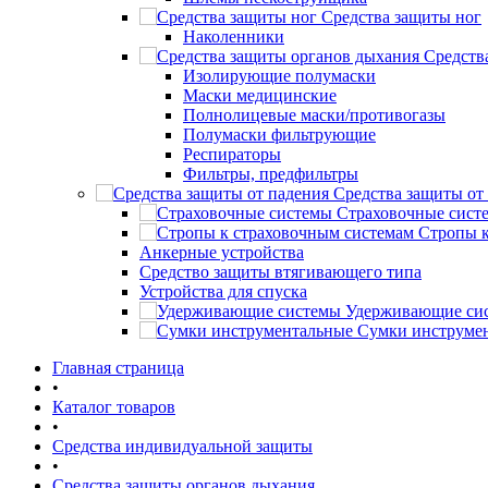
Средства защиты ног
Наколенники
Средств
Изолирующие полумаски
Маски медицинские
Полнолицевые маски/противогазы
Полумаски фильтрующие
Респираторы
Фильтры, предфильтры
Средства защиты от
Страховочные сист
Стропы к
Анкерные устройства
Средство защиты втягивающего типа
Устройства для спуска
Удерживающие си
Сумки инструме
Главная страница
•
Каталог товаров
•
Средства индивидуальной защиты
•
Средства защиты органов дыхания