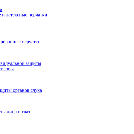
и
 и латексные перчатки
рованные перчатки
ивидуальной защиты
головы
ащиты органов слуха
ты лица и глаз