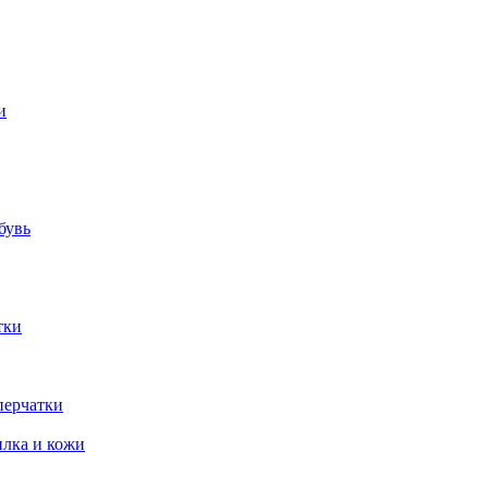
и
бувь
тки
перчатки
илка и кожи