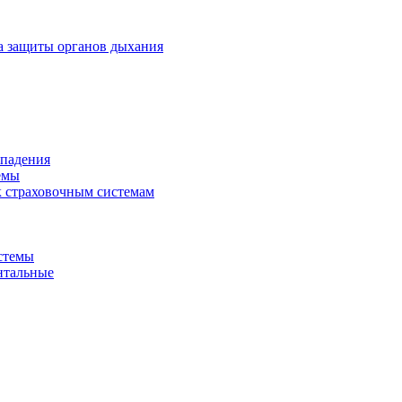
а защиты органов дыхания
 падения
емы
 страховочным системам
стемы
нтальные