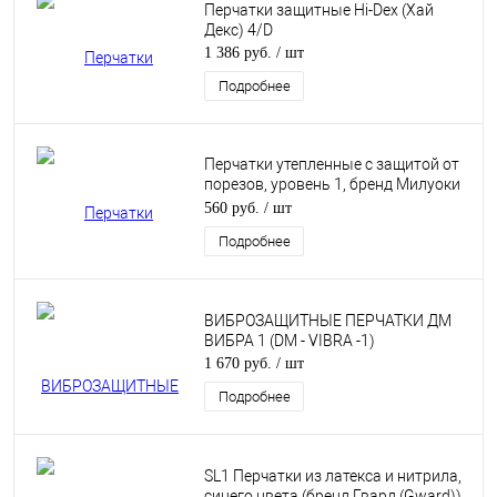
Перчатки защитные Hi-Dex (Хай
Декс) 4/D
1 386 руб.
/ шт
Подробнее
Перчатки утепленные с защитой от
порезов, уровень 1, бренд Милуоки
(Milwaukee)
560 руб.
/ шт
Подробнее
ВИБРОЗАЩИТНЫЕ ПЕРЧАТКИ ДМ
ВИБРА 1 (DM - VIBRA -1)
1 670 руб.
/ шт
Подробнее
SL1 Перчатки из латекса и нитрила,
синего цвета (бренд Гвард (Gward))