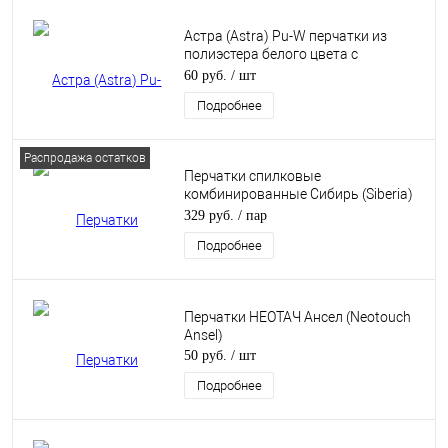
Астра (Astra) Pu-W перчатки из
полиэстера белого цвета с
полиуретановым покрытием
60 руб.
/ шт
Подробнее
Распродажа остатков
Перчатки спилковые
комбинированные Сибирь (Siberia)
0110-11
329 руб.
/ пар
Подробнее
Перчатки НЕОТАЧ Ансел (Neotouch
Ansel)
50 руб.
/ шт
Подробнее