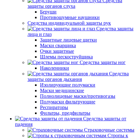
Средства
защиты органов слуха
Беруши
Противошумные наушники
Средства индивидуальной защиты рук
Средства защиты
лица и глаз
Защитные лицевые щитки
Маски сварщика
Очки защитные
Шлемы пескоструйщика
Средства защиты ног
Наколенники
Средства
защиты органов дыхания
Изолирующие полумаски
Маски медицинские
Полнолицевые маски/противогазы
Полумаски фильтрующие
Респираторы
Фильтры, предфильтры
Средства защиты от
падения
Страховочные системы
Стропы к