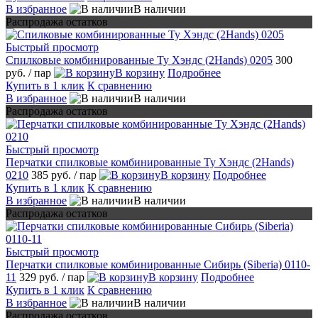
В избранное
В наличии
Распродажа остатков
Быстрый просмотр
Спилковые комбинированные Ту Хэндс (2Hands) 0205
300
руб.
/ пар
В корзину
Подробнее
Купить в 1 клик
К сравнению
В избранное
В наличии
Распродажа остатков
Быстрый просмотр
Перчатки спилковые комбинированные Ту Хэндс (2Hands)
0210
385 руб.
/ пар
В корзину
Подробнее
Купить в 1 клик
К сравнению
В избранное
В наличии
Распродажа остатков
Быстрый просмотр
Перчатки спилковые комбинированные Сибирь (Siberia) 0110-
11
329 руб.
/ пар
В корзину
Подробнее
Купить в 1 клик
К сравнению
В избранное
В наличии
Распродажа остатков