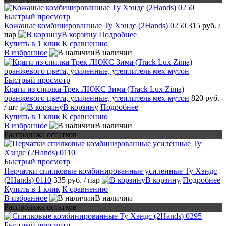
Быстрый просмотр
Кожаные комбинированные Ту Хэндс (2Hands) 0250
315 руб.
/
пар
В корзину
Подробнее
Купить в 1 клик
К сравнению
В избранное
В наличии
Быстрый просмотр
Краги из спилка Трек ЛЮКС Зима (Track Lux Zima)
оранжевого цвета, усиленные, утеплитель мех-мутон
820 руб.
/ шт
В корзину
Подробнее
Купить в 1 клик
К сравнению
В избранное
В наличии
Распродажа остатков
Быстрый просмотр
Перчатки спилковые комбинированные усиленные Ту Хэндс
(2Hands) 0110
335 руб.
/ пар
В корзину
Подробнее
Купить в 1 клик
К сравнению
В избранное
В наличии
Распродажа остатков
Быстрый просмотр