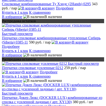
Спилковые комбинированные Ту Хэндс (2Hands) 0295
343
руб.
/ пар
В корзину
Подробнее
Купить в 1 клик
К сравнению
В избранное
В наличии
Распродажа остатков
Быстрый просмотр
Перчатки спилковые комбинированные утепленные Сибирь
(Siberia) 0385-11
590 руб.
/ пар
В корзину
Подробнее
Купить в 1 клик
К сравнению
В избранное
В наличии
Распродажа остатков
Быстрый просмотр
Перчатки спилковые усиленные 0212
259 руб.
/ пар
В корзину
Подробнее
Купить в 1 клик
К сравнению
В избранное
В наличии
Быстрый просмотр
Перчатки Докер Люкс (DOCKER LUX) комбинированные из
спилка c усиленной ладонью ( арт. XY130)
380 руб.
/ шт