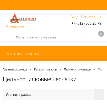
Вход
Регистрация
+7 (812) 305-25-79
Определение
0
Каталог товаров
•
•
•
Главная страница
Каталог товаров
Перчатки, рукавицы
Перчат
Цельноспилковые перчатки
Уточнить раздел