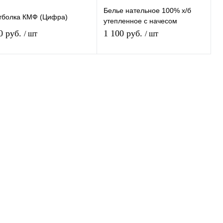
Белье нательное 100% х/б
тболка КМФ (Цифра)
утепленное с начесом
мужское
0 руб.
1 100 руб.
/ шт
/ шт
В корзину
В корзину
пить в 1 клик
К сравнению
Купить в 1 клик
К сравнению
избранное
В избранное
В наличии
В наличии
Размер:
44-46
Рост:
158-164