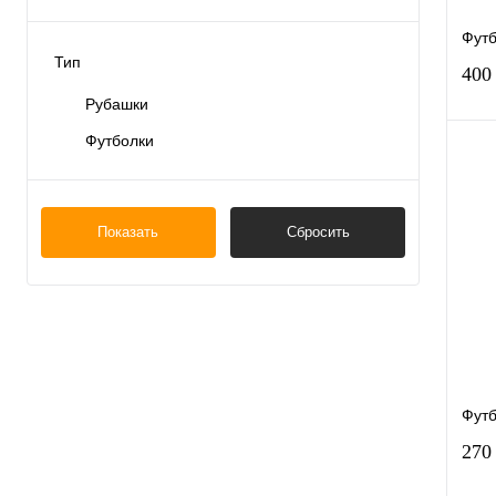
Футб
Тип
400
Рубашки
Футболки
Куп
Показать
Сбросить
В и
Футб
270