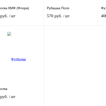
олка КМФ (Флора)
Рубашка Поло
Фу
 руб.
570 руб.
40
/ шт
/ шт
В корзину
В корзину
ить в 1 клик
К сравнению
Купить в 1 клик
К сравнению
Ку
збранное
В избранное
В 
В наличии
В наличии
олка
 руб.
/ шт