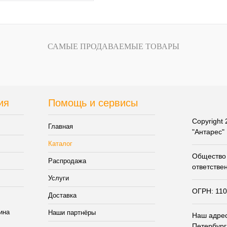
В корзину
ить в 1 клик
К сравнению
САМЫЕ ПРОДАВАЕМЫЕ ТОВАРЫ
збранное
В наличии
ия
Помощь и сервисы
Copyright
Главная
"Антарес"
Каталог
Общество 
Распродажа
ответстве
Услуги
ОГРН: 11
Доставка
Наши партнёры
Наш адрес:
Петербург,