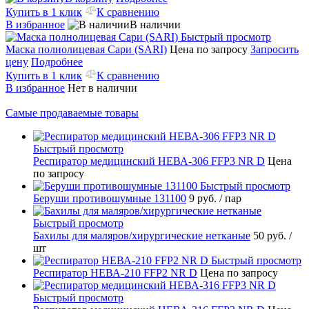
Купить в 1 клик
К сравнению
В избранное
В наличии
Быстрый просмотр
Маска полнолицевая Сари (SARI)
Цена по запросу
Запросить
цену
Подробнее
Купить в 1 клик
К сравнению
В избранное
Нет в наличии
Самые продаваемые товары
Быстрый просмотр
Респиратор медицинский НЕВА-306 FFP3 NR D
Цена
по запросу
Быстрый просмотр
Беруши противошумные 131100
9 руб.
/ пар
Быстрый просмотр
Бахилы для маляров/хирургические нетканые
50 руб.
/
шт
Быстрый просмотр
Респиратор НЕВА-210 FFP2 NR D
Цена по запросу
Быстрый просмотр