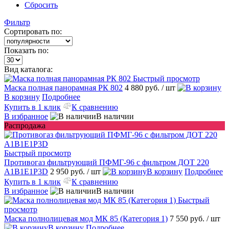
Сбросить
Фильтр
Сортировать по:
Показать по:
Вид каталога:
Быстрый просмотр
Маска полная панорамная РК 802
4 880 руб.
/ шт
В корзину
Подробнее
Купить в 1 клик
К сравнению
В избранное
В наличии
Распродажа
Быстрый просмотр
Противогаз фильтрующий ПФМГ-96 с фильтром ДОТ 220
A1B1E1P3D
2 950 руб.
/ шт
В корзину
Подробнее
Купить в 1 клик
К сравнению
В избранное
В наличии
Быстрый
просмотр
Маска полнолицевая мод МК 85 (Категория 1)
7 550 руб.
/ шт
В корзину
Подробнее