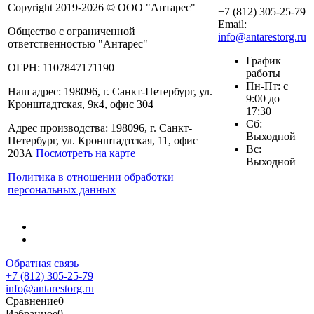
Copyright 2019-2026 © ООО "Антарес"
+7 (812) 305-25-79
Email:
Общество с ограниченной
info@antarestorg.ru
ответственностью "Антарес"
График
ОГРН: 1107847171190
работы
Пн-Пт: с
Наш адрес: 198096, г. Санкт-Петербург, ул.
9:00 до
Кронштадтская, 9к4, офис 304
17:30
Сб:
Адрес производства: 198096, г. Санкт-
Выходной
Петербург, ул. Кронштадтская, 11, офис
Вс:
203А
Посмотреть на карте
Выходной
Политика в отношении обработки
персональных данных
Обратная связь
+7 (812) 305-25-79
info@antarestorg.ru
Сравнение
0
Избранное
0