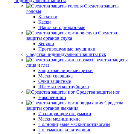
индивидуальной защиты
Средства защиты
головы
Каскетки
Каски
Шапочки одноразовые
Средства
защиты органов слуха
Беруши
Противошумные наушники
Средства индивидуальной защиты рук
Средства защиты
лица и глаз
Защитные лицевые щитки
Маски сварщика
Очки защитные
Шлемы пескоструйщика
Средства защиты ног
Наколенники
Средства
защиты органов дыхания
Изолирующие полумаски
Маски медицинские
Полнолицевые маски/противогазы
Полумаски фильтрующие