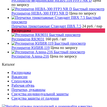
Респиратор медицинский НЕВА-316 FFP3 NR D
Цена
по запросу
Быстрый просмотр
Респиратор НЕВА-300 FFP3 NR D
Цена по запросу
Быстрый
просмотр
Перчатки трикотажные Стандарт ПВХ 7.5
24 руб.
/ пар
Распродажа
Быстрый просмотр
Респиратор RK9031
160 руб.
/ шт
Быстрый просмотр
Респиратор ЮЛИЯ-119
Цена по запросу
Быстрый просмотр
Респиратор Алина-216
Цена по запросу
Каталог
Распродажа
Вакансии
Спецодежда
Рабочая обувь
Перчатки, рукавицы
Средства индивидуальной защиты
Средства защиты от падения