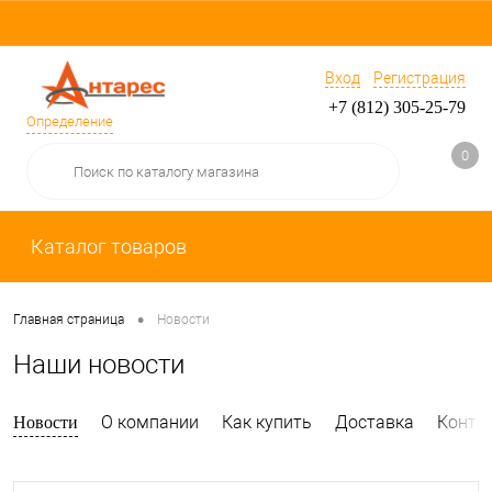
Вход
Регистрация
+7 (812) 305-25-79
Определение
0
Каталог товаров
•
Главная страница
Новости
Наши новости
О компании
Как купить
Доставка
Конта
Новости