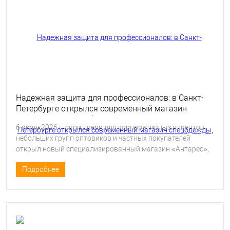
Надежная защита для профессионалов: в Санкт-
Петербурге открылся современный магазин
спецодежды, спецобуви и СИЗ «Антарес»
6 июля 2026 г. свои двери для корпоративных клиентов,
небольших групп оптовиков и частных покупателей
открыл новый специализированный магазин «Антарес»,
предлагающий полный спектр рабочей экипировки: от
Подробнее
удобной и надежной спецодежды и спецобуви до
современных средств индивидуальной защиты (СИЗ).