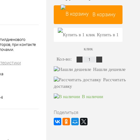
В корзину
Купить в 1
утилдиенового
оров, при контакте
клик
лочами.
Кол-во:
ктеристики
Нашли дешевле
жа
Рассчитать
доставку
В наличии
-4
Поделиться