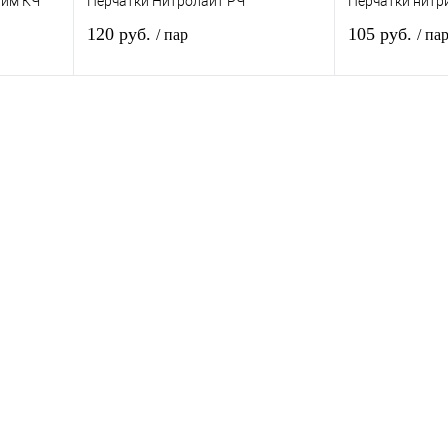
айм КЧ
Перчатки Нитролайт РЧ
Перчатки нитр
120 руб.
105 руб.
/ пар
/ па
зину
В корзину
внению
Купить в 1 клик
К сравнению
Купить в 1 кли
В
В избранное
В
В избранное
и
наличии