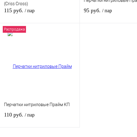
Перчатки нитриловые Пр
(Criss Cross)
115 руб.
95 руб.
/ пар
/ пар
Распродажа
В корзину
В кор
Купить в 1 клик
К сравнению
Купить в 1 клик
К сра
В избранное
В
В избранное
наличии
наличи
Перчатки нитриловые Прайм КП
110 руб.
/ пар
В корзину