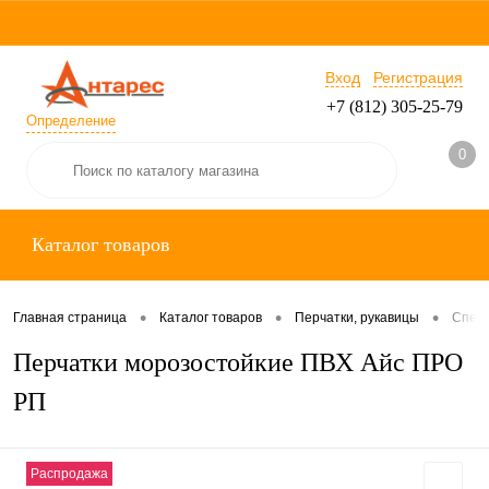
Вход
Регистрация
+7 (812) 305-25-79
Определение
0
Каталог товаров
•
•
•
Главная страница
Каталог товаров
Перчатки, рукавицы
Специ
Перчатки морозостойкие ПВХ Айс ПРО
РП
Распродажа