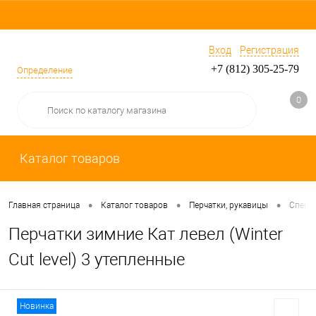
Вход
Регистрация
+7 (812) 305-25-79
Определение
0
Каталог товаров
•
•
•
Главная страница
Каталог товаров
Перчатки, рукавицы
Специ
Перчатки зимние Кат левел (Winter
Cut level) 3 утепленные
Новинка