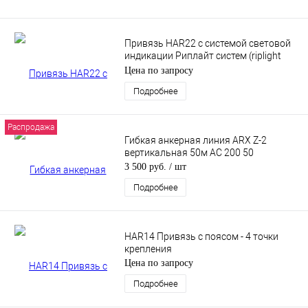
Привязь HAR22 с системой световой
индикации Риплайт систем (riplight
system II) - 2 точки крепления
Цена по запросу
Подробнее
Распродажа
Гибкая анкерная линия ARX Z-2
вертикальная 50м AC 200 50
3 500 руб.
/ шт
Подробнее
HAR14 Привязь с поясом - 4 точки
крепления
Цена по запросу
Подробнее