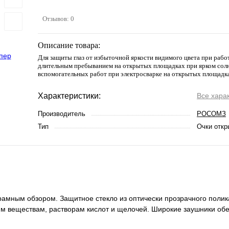
Отзывов: 0
Описание товара:
Для защиты глаз от избыточной яркости видимого цвета при работ
длительным пребыванием на открытых площадках при ярком солн
вспомогательных работ при электросварке на открытых площадк
Характеристики:
Все хара
Производитель
РОСОМЗ
Тип
Очки откр
амным обзором. Защитное стекло из оптически прозрачного полик
м веществам, растворам кислот и щелочей. Широкие заушники об