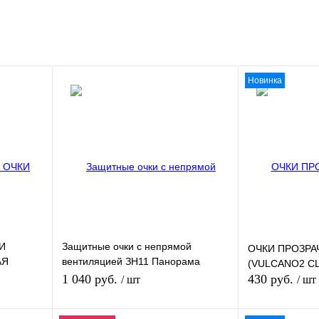
Новинка
И
Защитные очки с непрямой
ОЧКИ ПРОЗРАЧ
АЯ
вентиляцией ЗН11 Панорама
(VULCANO2 C
Стронг Гласс (PANORAMA
1 040 руб.
430 руб.
/ шт
/ шт
StrongGlass) (5PL)