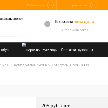
Избранное
0
Сравнение
0
аказать звонок
В корзине
пока пусто
0
Оформить заказ
 обувь
Перчатки, рукавицы
Средства защиты от падения
тные О15 Хаммер Актив (HAMMER ACTIVE) супер (super) 5-3.1 PC
205 руб.
/ шт