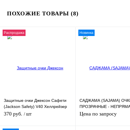
ПОХОЖИЕ ТОВАРЫ (8)
Распродажа
Новинка
Защитные очки Джексон Сафети
САДЖАМА (SAJAMA) ОЧК
(Jackson Safety) V40 Хеллрейзер
ПРОЗРАЧНЫЕ - НЕПРЯМ
(Hellraiser) дымчатые 25714
ВЕНТИЛЯЦИЯ
370 руб.
Цена по запросу
/ шт