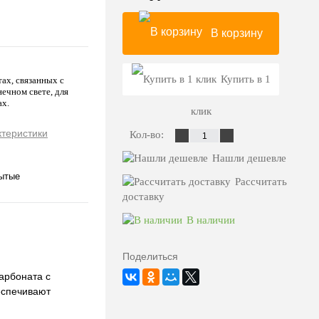
В корзину
Купить в 1
ах, связанных с
ечном свете, для
ах.
клик
ктеристики
Кол-во:
Нашли дешевле
ытые
Рассчитать
доставку
В наличии
Поделиться
арбоната с
еспечивают