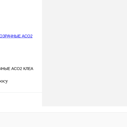
В корзину
к
К сравнению
Под заказ
ЧНЫЕ АСО2 КЛЕА
росу
осить цену
к
К сравнению
Под заказ