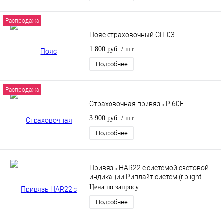
Распродажа
Пояс страховочный СП-03
1 800 руб.
/ шт
Подробнее
Распродажа
Страховочная привязь P 60E
3 900 руб.
/ шт
Подробнее
Привязь HAR22 с системой световой
индикации Риплайт систем (riplight
system II) - 2 точки крепления
Цена по запросу
Подробнее