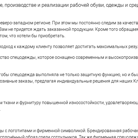
е, производстве и реализации рабочей обуви, одежды и с
еверо-западном регионе. При этом мы постоянно следим за качест
 Вам не придется ждать заказанной продукции. Кроме того обращае
ом, что хотели бы приобретать.
одход к каждому клиенту позволяет достигать максимальных резу
дство спецодежды, которое оснащено современным и высокопроиз
чтобы спецодежда выполняла не только защитную функцию, но и б
люзивные заказы, предлагая индивидуальные решения для наших К
м ткани и фурнитуру повышенной износостойкости, удовлетворяющ
.
 с логотипами и фирменной символикой. Брендированная рабочая
сплочённый образ среди сотрудников. Так же фирменная спецодеж