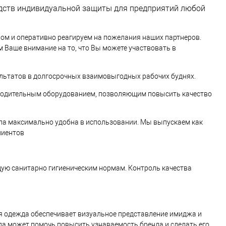
редств индивидуальной защиты для предприятий любой
вом и оперативно реагируем на пожелания наших партнеров.
м Ваше внимание на то, что Вы можете участвовать в
льтатов в долгосрочных взаимовыгодных рабочих буднях.
водительным оборудованием, позволяющим повысить качество
ыла максимально удобна в использовании. Мы выпускаем как
лиентов
ую санитарно гигиеническим нормам. Контроль качества
 одежда обеспечивает визуальное представление имиджа и
да может помочь повысить узнаваемость бренда и сделать его