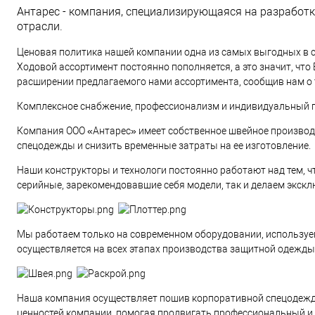
Антарес - компания, специализирующаяся на разработк
отрасли.
Ценовая политика нашей компании одна из самых выгодных в с
Ходовой ассортимент постоянно пополняется, а это значит, что
расширении предлагаемого нами ассортимента, сообщив нам о т
Комплексное снабжение, профессионализм и индивидуальный п
Компания ООО «Антарес» имеет собственное швейное произво
спецодежды и снизить временные затраты на ее изготовление.
Наши конструкторы и технологи постоянно работают над тем, 
серийные, зарекомендовавшие себя модели, так и делаем экск
Мы работаем только на современном оборудовании, используе
осуществляется на всех этапах производства защитной одежды
Наша компания осуществляет пошив корпоративной спецодежды
ценностей компании, помогая продвигать профессиональный и 