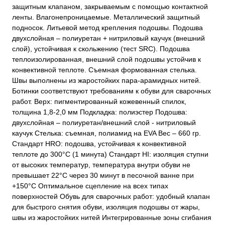
защитным клапаном, закрываемым с помощью контактной
ленты. Влагонепроницаемые. Металлический защитный
подносок. Литьевой метод крепления подошвы. Подошва
двухслойная – полиуретан + нитриловый каучук (внешний
слой), устойчивая к скольжению (тест SRC). Подошва
теплоизолированная, внешний слой подошвы устойчив к
конвективной теплоте. Съемная формованная стелька.
Швы выполнены из жаростойких пара-арамидных нитей.
Ботинки соответствуют требованиям к обуви для сварочных
работ. Верх: пигментированный кожевенный спилок,
толщина 1,8-2,0 мм Подкладка: полиэстер Подошва:
двухслойная – полиуретан/внешний слой - нитриловый
каучук Стелька: съемная, полиамид на EVA Вес – 660 гр.
Стандарт HRO: подошва, устойчивая к конвективной
теплоте до 300°C (1 минута) Стандарт HI: изоляция ступни
от высоких температур, температура внутри обуви не
превышает 22°C через 30 минут в песочной ванне при
+150°C Оптимальное сцепление на всех типах
поверхностей Обувь для сварочных работ: удобный клапан
для быстрого снятия обуви, изоляция подошвы от жары,
швы из жаростойких нитей Интегрированные зоны сгибания