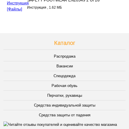
SAFETY FOOTWEAR EN20349 2 UI 26
LANGUAGES.pdf
Инструкция , 1.62 МБ
Каталог
Распродажа
Вакансии
Спецодежда
Рабочая обувь
Перчатки, рукавицы
Средства индивидуальной защиты
Средства защиты от падения