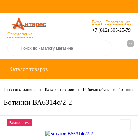
Вход
Регистрация
+7 (812) 305-25-79
Определение
0
Каталог товаров
•
•
•
Главная страница
Каталог товаров
Рабочая обувь
Летняя раб
Ботинки ВА6314c/2-2
Распродажа