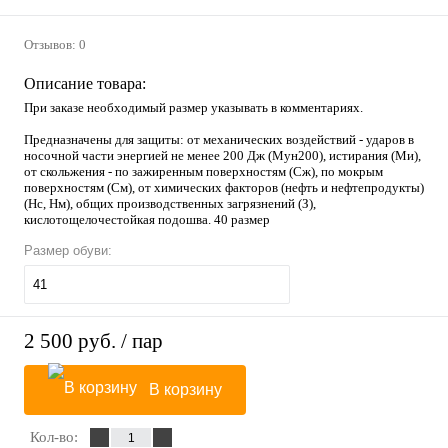
Отзывов: 0
Описание товара:
При заказе необходимый размер указывать в комментариях.
Предназначены для защиты: от механических воздействий - ударов в
носочной части энергией не менее 200 Дж (Мун200), истирания (Ми),
от скольжения - по зажиренным поверхностям (Сж), по мокрым
поверхностям (См), от химических факторов (нефть и нефтепродукты)
(Нс, Нм), общих производственных загрязнений (З),
кислотощелочестойкая подошва. 40 размер
Размер обуви:
41
2 500 руб.
/ пар
В корзину
Кол-во: