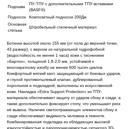
ПУ-ТПУ с дополнительными ТПУ-вставками
Подошва
(BASF®)
Подносок
Композитный подносок 200Дж
Основная
Штробельный стелечный материал
стелька
Ботинки высотой около 155 мм (от пола до верхней точки,
43 размер), с верхом из натуральной гидрофобной
(водостойкость не менее 1 часа) кожи с тиснением
«Бартон», толщиной 1,8-2,0 мм, устойчивой к
многократному изгибу не менее 600 тысяч циклов.
Комфортный мягкий кант, защищающий от боковых ударов,
и глухой противопылевый клапан, дублированный
поролоном и подкладкой, выполнены из искусственной
кожи. Накладка «Extra Support Protection» из ТПУ-
материала обеспечивает защиту от ударов сбоку и сзади, а
также дополнительно фиксирует стопу, что уменьшает риск
её вывиха. Наличие светоотражающих элементов сбоку и
сзади обеспечивает видимость человека в темноте.
Комбинированная подкладка из обладающих высокой
износостойкостью и паропроницаемостью сетчатого 3D-