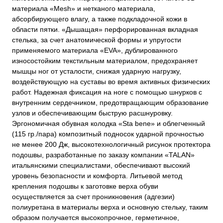
материала «Mesh» и нетканого материала,
абсорбирующего влагу, а также подкладочной кожи в
области пятки. «Дышащая» перфорированная вкладная
стелька, за счет анатомической формы и упругости
применяемого материала «EVA», дублированного
износостойким текстильным материалом, предохраняет
мышцы ног от усталости, снижая ударную нагрузку,
воздействующую на суставы во время активных физических
работ. Надежная фиксация на ноге с помощью шнурков с
внутренним сердечником, предотвращающим образование
узлов и обеспечивающим быструю расшнуровку.
Эргономичная обувная колодка «Sta bene» и облегченный
(115 гр./пара) композитный подносок ударной прочностью
не менее 200 Дж, высокотехнологичный рисунок протектора
подошвы, разработанные по заказу компании «TALAN»
итальянскими специалистами, обеспечивают высокий
уровень безопасности и комфорта. Литьевой метод
крепления подошвы к заготовке верха обуви
осуществляется за счет проникновения (адгезии)
полиуретана в материалы верха и основную стельку, таким
образом получается высокопрочное, герметичное,