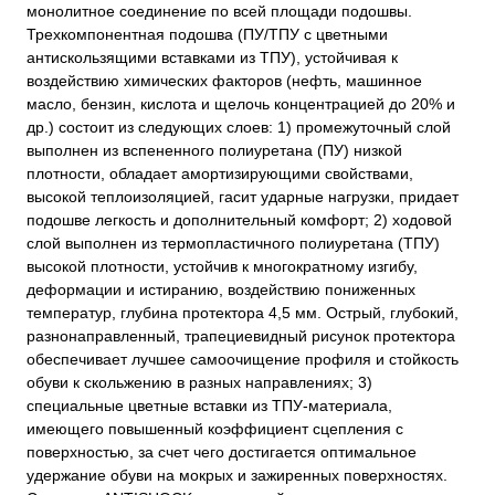
монолитное соединение по всей площади подошвы.
Трехкомпонентная подошва (ПУ/ТПУ с цветными
антискользящими вставками из ТПУ), устойчивая к
воздействию химических факторов (нефть, машинное
масло, бензин, кислота и щелочь концентрацией до 20% и
др.) состоит из следующих слоев: 1) промежуточный слой
выполнен из вспененного полиуретана (ПУ) низкой
плотности, обладает амортизирующими свойствами,
высокой теплоизоляцией, гасит ударные нагрузки, придает
подошве легкость и дополнительный комфорт; 2) ходовой
слой выполнен из термопластичного полиуретана (ТПУ)
высокой плотности, устойчив к многократному изгибу,
деформации и истиранию, воздействию пониженных
температур, глубина протектора 4,5 мм. Острый, глубокий,
разнонаправленный, трапециевидный рисунок протектора
обеспечивает лучшее самоочищение профиля и стойкость
обуви к скольжению в разных направлениях; 3)
специальные цветные вставки из ТПУ-материала,
имеющего повышенный коэффициент сцепления с
поверхностью, за счет чего достигается оптимальное
удержание обуви на мокрых и зажиренных поверхностях.