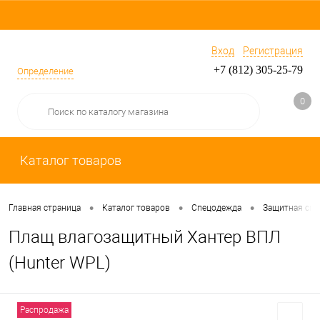
Вход
Регистрация
+7 (812) 305-25-79
Определение
0
Каталог товаров
•
•
•
Главная страница
Каталог товаров
Спецодежда
Защитная сп
Плащ влагозащитный Хантер ВПЛ
(Hunter WPL)
Распродажа