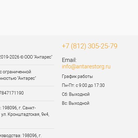
к
К сравнению
В
наличии
+7 (812) 305-25-79
2019-2026 © ООО "Антарес"
Email:
info@antarestorg.ru
с ограниченной
График работы
нностью "Антарес"
Пн-Пт: с 9:00 до 17:30
07847171190
Сб: Выходной
Вс: Выходной
 198096, г. Санкт-
 ул. Кронштадтская, 9к4,
зводства: 198096, г.