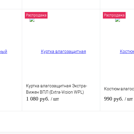
Распродажа
Распродажа
Запросить цену
зину
внению
Купить в 1 клик
К сравнению
Купить в 1 кли
В
В избранное
Под заказ
В избранное
и
Куртка влагозащитная Экстра-
Костюм влагос
Вижен ВПЛ (Extra-Vision WPL)
1 080 руб.
990 руб.
/ шт
/ шт
зину
В корзину