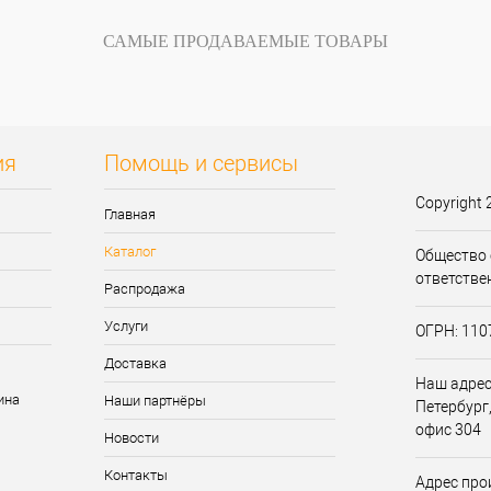
внению
Купить в 1 клик
К сравнению
Купить в 1 кли
САМЫЕ ПРОДАВАЕМЫЕ ТОВАРЫ
В
В избранное
В
В избранное
и
наличии
ия
Помощь и сервисы
Copyright 
Главная
Каталог
Общество 
ответстве
Распродажа
Услуги
ОГРН: 11
Доставка
Наш адрес:
Наши партнёры
Петербург,
офис 304
Новости
Контакты
Адрес прои