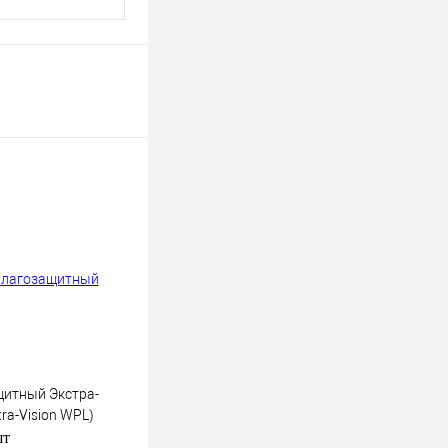
итный Экстра-
ra-Vision WPL)
шт