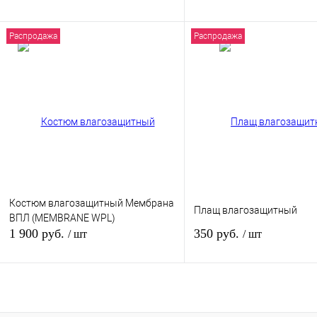
Распродажа
Распродажа
Подписаться
В кор
Купить в 1 клик
К сравнению
Купить в 1 клик
К сра
В избранное
Нет в наличии
В избранное
наличи
Размер одежды:
L
Костюм влагозащитный Мембрана
Плащ влагозащитный
ВПЛ (MEMBRANE WPL)
1 900 руб.
350 руб.
/ шт
/ шт
В корзину
В кор