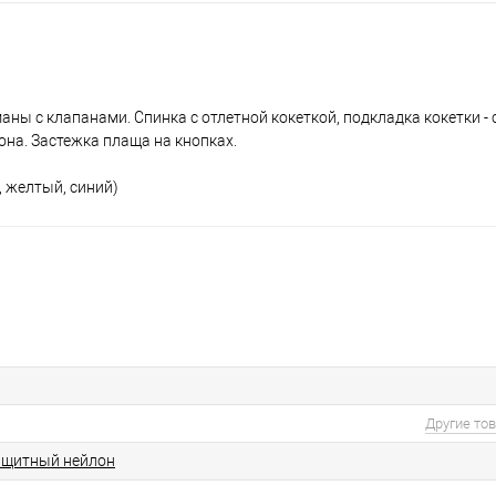
ы с клапанами. Спинка с отлетной кокеткой, подкладка кокетки - 
на. Застежка плаща на кнопках.
, желтый, синий)
Другие то
ащитный нейлон