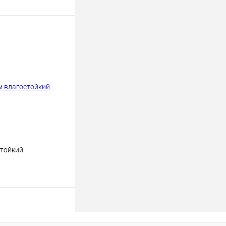
В корзину
к
К сравнению
В
наличии
тойкий
В корзину