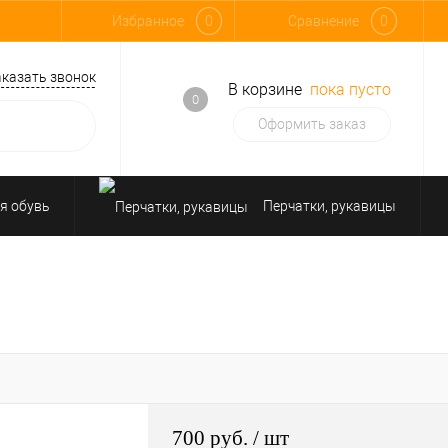
Избранное
0
Сравнение
0
аказать звонок
В корзине
пока пусто
0
Оформить заказ
я обувь
Перчатки, рукавицы
Средства защиты от падения
700 руб.
/ шт