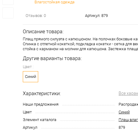
Влагостойкая одежда
Отзывов: 0
Артикул:
879
Описание товара:
Плащ прямого силуэта с капюшоном. На полочках боковые к
Спинка с отлетной кокеткой, подкладка кокетки - сетка для в
стойка с карманом на молнии для капюшона. Застежка плаща
Другие варианты товара:
Цвет :
Синий
Характеристики:
Все хара
Наши предложения
Распрода
Цвет
Синий
Элемент каталога
Плащ влаг
Артикул
879