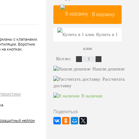
В корзину
Купить в 1
арманы с клапанами.
ентиляции. Воротник
клик
 на кнопках.
Кол-во:
Нашли дешевле
Рассчитать
доставку
ктеристики
В наличии
жа
Поделиться
озащитный нейлон