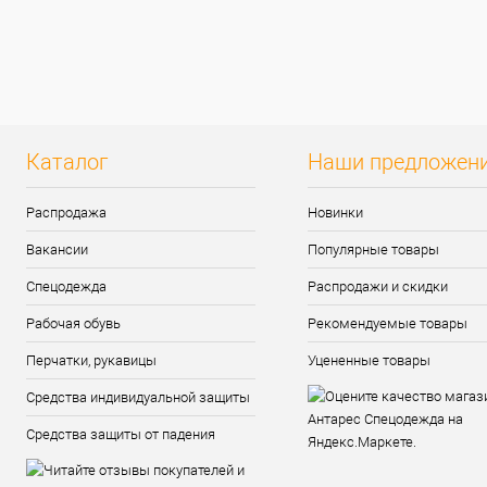
Купить в 1 клик
К сравнению
Купить в 1 клик
К сра
В избранное
В
В избранное
наличии
наличи
Размер:
Цвет
Желтый
48-50
Каталог
Наши предложен
Рост:
Размер одежды:
Распродажа
Новинки
170-176
XL
Вакансии
Популярные товары
Спецодежда
Распродажи и скидки
Рабочая обувь
Рекомендуемые товары
Перчатки, рукавицы
Уцененные товары
Средства индивидуальной защиты
Средства защиты от падения