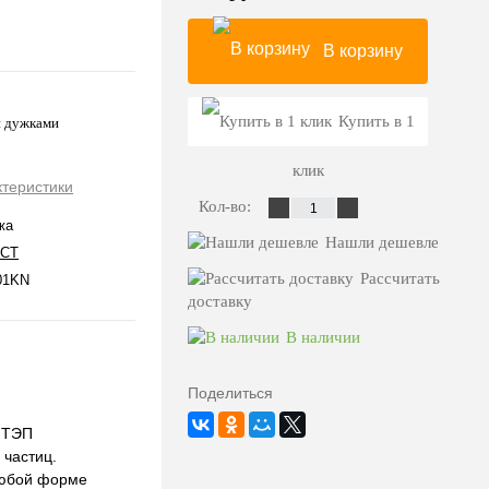
В корзину
Купить в 1
и дужками
клик
ктеристики
Кол-во:
жа
Нашли дешевле
СТ
Рассчитать
01KN
доставку
В наличии
Поделиться
 ТЭП
 частиц.
любой форме