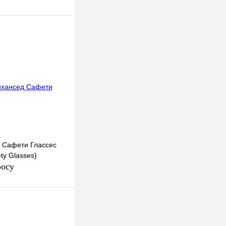
 Сафети Глассес
ty Glasses)
росу
осить цену