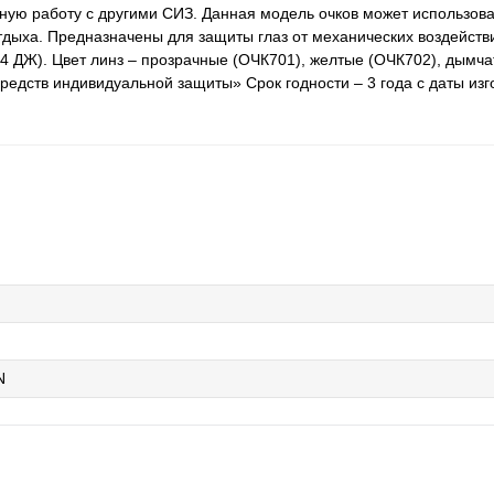
ную работу с другими СИЗ. Данная модель очков может использоват
отдыха. Предназначены для защиты глаз от механических воздейств
84 ДЖ). Цвет линз – прозрачные (ОЧК701), желтые (ОЧК702), дымч
редств индивидуальной защиты» Срок годности – 3 года с даты из
N