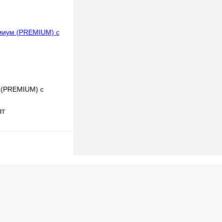
к
К сравнению
Под заказ
 (PREMIUM) с
шт
В корзину
к
К сравнению
В
наличии