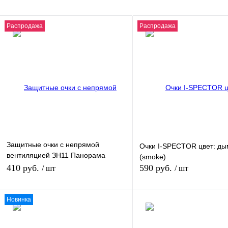
Распродажа
Распродажа
Защитные очки с непрямой
Очки I-SPECTOR цвет: д
вентиляцией ЗН11 Панорама
(smoke)
Стронг Гласс (PANORAMA Strong
410 руб.
590 руб.
/ шт
/ шт
Glass) (2С-1,2 РС)
Новинка
В корзину
В кор