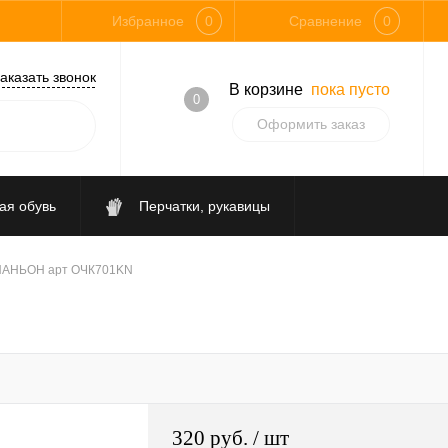
Избранное
0
Сравнение
0
аказать звонок
В корзине
пока пусто
0
Оформить заказ
ая обувь
Перчатки, рукавицы
Средства защиты от падения
ПАНЬОН арт ОЧК701KN
320 руб.
/ шт