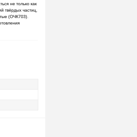
ься не только как
ий твёрдых частиц,
атые (ОЧК703).
готовления