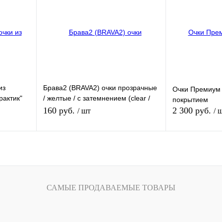
внению
Купить в 1 клик
К сравнению
Купить в 1 кли
В
В избранное
В
В избранное
и
наличии
из
Брава2 (BRAVA2) очки прозрачные
Очки Премиум
рактик"
/ желтые / с затемнением (clear /
покрытием
yellow / smoke)
160 руб.
2 300 руб.
/ шт
/ 
вающим
зину
В корзину
внению
Купить в 1 клик
К сравнению
Купить в 1 кли
САМЫЕ ПРОДАВАЕМЫЕ ТОВАРЫ
В
В избранное
Под заказ
В избранное
и