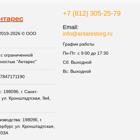
+7 (812) 305-25-79
Email:
info@antarestorg.ru
 2019-2026 © ООО
График работы
Пн-Пт: с 9:00 до 17:30
с ограниченной
нностью "Антарес"
Сб: Выходной
Вс: Выходной
07847171190
 198096, г. Санкт-
 ул. Кронштадтская, 9к4,
зводства: 198096, г.
ербург, ул. Кронштадтская,
203А