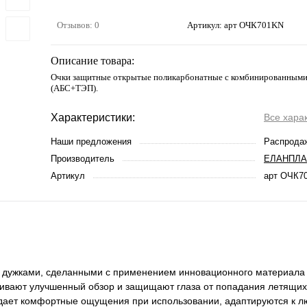
Отзывов: 0
Артикул:
арт ОЧК701KN
Описание товара:
Очки защитные открытые поликарбонатные с комбинированным
(АБС+ТЭП).
Характеристики:
Все хара
Наши предложения
Распрода
Производитель
ЕЛАНПЛА
Артикул
арт ОЧК7
и дужками, сделанными с применением инновационного материала
чивают улучшенный обзор и защищают глаза от попадания летящих
здает комфортные ощущения при использовании, адаптируются к 