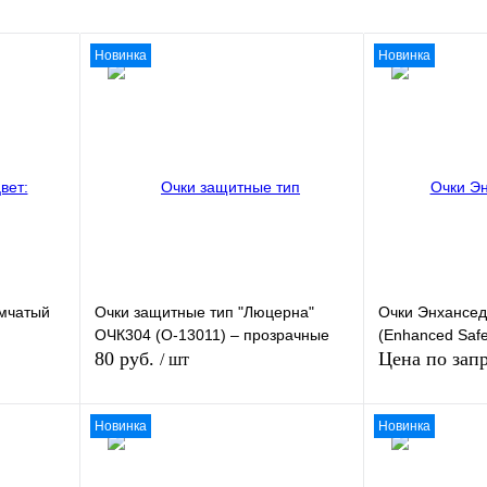
Новинка
Новинка
ымчатый
Очки защитные тип "Люцерна"
Очки Энхансед
ОЧК304 (О-13011) – прозрачные
(Enhanced Safe
80 руб.
Цена по зап
/ шт
Новинка
Новинка
Запр
зину
В корзину