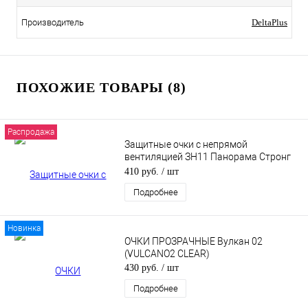
Производитель
DeltaPlus
ПОХОЖИЕ ТОВАРЫ (8)
Распродажа
Защитные очки с непрямой
вентиляцией ЗН11 Панорама Стронг
Гласс (PANORAMA Strong Glass) (2С-1,2
410 руб.
/ шт
РС)
Подробнее
Новинка
ОЧКИ ПРОЗРАЧНЫЕ Вулкан 02
(VULCANO2 CLEAR)
430 руб.
/ шт
Подробнее