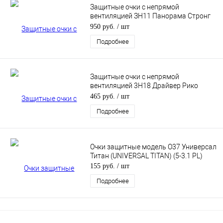
Защитные очки с непрямой
вентиляцией ЗН11 Панорама Стронг
Гласс (PANORAMA StrongGlass) (3PL)
950 руб.
/ шт
Подробнее
Защитные очки с непрямой
вентиляцией 3H18 Драйвер Рико
(DRIVER RIKO)
465 руб.
/ шт
Подробнее
Очки защитные модель О37 Универсал
Титан (UNIVERSAL TITAN) (5-3.1 PL)
155 руб.
/ шт
Подробнее