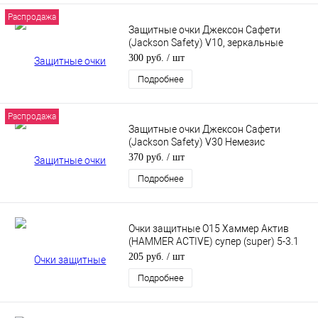
Распродажа
Защитные очки Джексон Сафети
(Jackson Safety) V10, зеркальные
25645
300 руб.
/ шт
Подробнее
Распродажа
Защитные очки Джексон Сафети
(Jackson Safety) V30 Немезис
(Nemesis) VL для улицы 25697
370 руб.
/ шт
Подробнее
Очки защитные О15 Хаммер Актив
(HAMMER ACTIVE) супер (super) 5-3.1
PC
205 руб.
/ шт
Подробнее