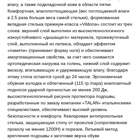
влагу, а также подкладочной кожи в области пятки.
Комфортная, влагопоглощающая (вес поглощаемой влаги
в 2,5 раза больше веса самой стельки), формованная
вкладная стелька премиум-класса «Vildona» состоит из трех
слоев: верхний слой выполнен из высокотехнологичного
изноустойчивого «дышащего» материала, промежуточный
слой, выполненный из латекса, обладает эффектом
«памяти» (принимает форму ноги) и обеспечивает
амортизационные свойства, за счет чего снижается
ортопедическая нагрузка на голень, нижний слой содержит
вискозу, впитывающую и удерживающую влагу, благодаря
этому стопа остается сухой до 24 часов. Эргономичная
обувная колодка и облегченный (115 гр./пара) композитный
подносок ударной прочностью не менее 200 Дж,
высокотехнологичный рисунок протектора подошвы,
разработанные по заказу компании «TALAN» итальянскими
специалистами, обеспечивают высокий уровень
безопасности и комфорта. Кевларовая антипрокольная
стелька, защищающая стопу от проколов (сопротивление
проколу не менее 1200Н) и порезов. Литьевой метод
крепления подошвы к заготовке верха обуви