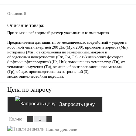
Отзывов: 0
Описание товара:
При заказе необходимый размер указывать в комментариях.
Предназначены для защиты: от механических воздействий – ударов в
носочной части энергией 200 Дж (Мун 200), проколов и порезов (Мп),
истирания (Ми); от скольжения по зажиренным, мокрым и
обледенелым поверхностям (Сж, См, Сл); от (химических факторов
(нефть и нефтепродукты) (Нс, Нм); повышенных температур (Тп), от
теплового излучения (Ти), от искр и брызг расплавленного металла
(Тр); общих производственных загрязнений (З),
кислотощелочестойкая подошва.
Цена по запросу
Запросить цену
Кол-во:
Нашли дешевле