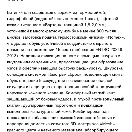
Ботинки для сварщиков с верхом из термостойкой,
гидрофобной (водостойкость не менее 1 часа), юфтевой
кожи с тиснением «Бартон», толщиной 1,8-2,0 мм,
устойчивой к многократному изгибу не менее 800 тысяч
циклов, заготовка пошита термостойкими нитками «Nomex»,
что делает обувь устойчивой к воздействию открытого
пламени на протяжении 15 сек. (требование EN ISO 20349-
2013). Надежная фиксация на ноге с помощью шнурков с
внутренним сердечником, предотвращающим образование
узлов и обеспечивающим быструю расшнуровку. Шнуровка
оснащена системой «быстрый сброс», позволяющей снять
обувь в течение 5 секунд, при возникновении опасной
ситуации и защищена от прогорания особой конструкцией
наружного кожаного клапана. Комфортный мягкий кант,
защищающий от боковых ударов, и глухой противопылевый
клапан, дублированный поролоном и подкладкой,
выполнены из натуральной кожи. Комбинированная
подкладка из обладающих высокой износостойкостью и
паропроницаемостью сетчатого 3D-материала «Mesh»
красного цвета и нетканого материала, абсорбирующего