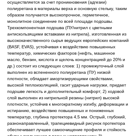
осуществляется за счет проникновения (адгезии)
полиуретана в материалы верха и основную стельку, таким
образом получается высокопрочное, герметичное,
монолитное соединение по всей площади подошвы.
Трехкомпонентная подошва (ПУ/нитрил с цветными
антискользящими вставками из нитрила), изготовленная из
высококачественного сырья ведущих европейских компаний
(BASF, EVAS), устойчивая к воздействию повышенных
температур, химических факторов (нефть, машинное
масло, бензин, кислота и щелочь концентрацией до 20% и
др.) состоит из следующих слоев: 1) промежуточный слой
выполнен из вспененного полиуретана (ПУ) низкой
плотности, обладает амортизирующими свойствами,
высокой теплоизоляцией, гасит ударные нагрузки, придает
подошве легкость и дополнительный комфорт; 2) ходовой
слой выполнен из нитрильной резины (нитрил) высокой
плотности, устойчив к многократному изгибу, деформации и
истиранию, воздействию повышенных и пониженных
температур, глубина протектора 4,5 мм. Острый, глубокий,
разнонаправленный, трапециевидный рисунок протектора
обеспечивает лучшее самоочищение профиля и стойкость