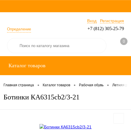
Вход
Регистрация
+7 (812) 305-25-79
Определение
0
Каталог товаров
•
•
•
Главная страница
Каталог товаров
Рабочая обувь
Летняя раб
Ботинки КА6315сb2/3-21